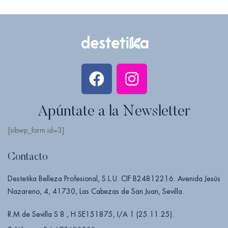
Apúntate a la Newsletter
[sibwp_form id=3]
Contacto
Destetika Belleza Profesional, S.L.U. CIF B24812216. Avenida Jesús
Nazareno, 4, 41730, Las Cabezas de San Juan, Sevilla.
R.M de Sevilla S 8 , H SE151875, I/A 1 (25.11.25).