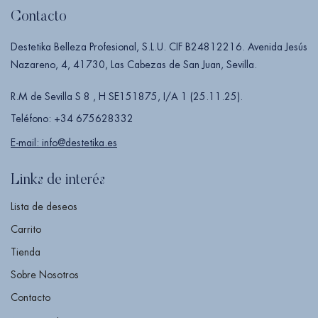
Contacto
Destetika Belleza Profesional, S.L.U. CIF B24812216. Avenida Jesús
Nazareno, 4, 41730, Las Cabezas de San Juan, Sevilla.
R.M de Sevilla S 8 , H SE151875, I/A 1 (25.11.25).
Teléfono: +34 675628332
E-mail: info@destetika.es
Links de interés
Lista de deseos
Carrito
Tienda
Sobre Nosotros
Contacto