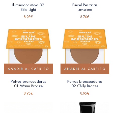
Iluminador Miyo 02
Pincel Pestañas
Stilo Light
Levissime
8.95
€
8.70
€
AÑADIR AL CARRITO
AÑADIR AL CARRITO
Polvos bronceadores
Polvos bronceadores
01 Warm Bronze
02 Chilly Bronze
8.95
€
8.95
€