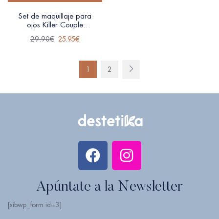
Set de maquillaje para
ojos Killer Couple
Inglot
29.90
€
25.95
€
1
2
Apúntate a la Newsletter
[sibwp_form id=3]