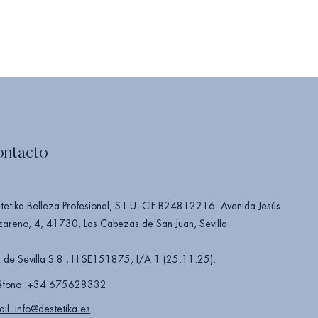
ontacto
tetika Belleza Profesional, S.L.U. CIF B24812216. Avenida Jesús
areno, 4, 41730, Las Cabezas de San Juan, Sevilla.
 de Sevilla S 8 , H SE151875, I/A 1 (25.11.25).
éfono: +34 675628332
ail: info@destetika.es