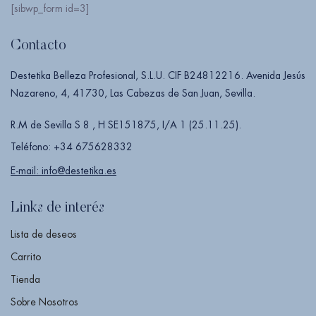
[sibwp_form id=3]
Contacto
Destetika Belleza Profesional, S.L.U. CIF B24812216. Avenida Jesús
Nazareno, 4, 41730, Las Cabezas de San Juan, Sevilla.
R.M de Sevilla S 8 , H SE151875, I/A 1 (25.11.25).
Teléfono: +34 675628332
E-mail: info@destetika.es
Links de interés
Lista de deseos
Carrito
Tienda
Sobre Nosotros