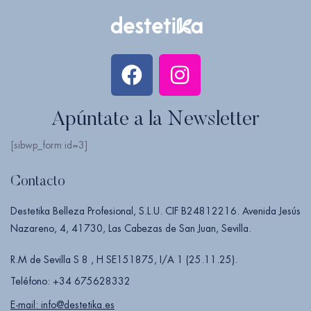
Apúntate a la Newsletter
[sibwp_form id=3]
Contacto
Destetika Belleza Profesional, S.L.U. CIF B24812216. Avenida Jesús
Nazareno, 4, 41730, Las Cabezas de San Juan, Sevilla.
R.M de Sevilla S 8 , H SE151875, I/A 1 (25.11.25).
Teléfono: +34 675628332
E-mail: info@destetika.es