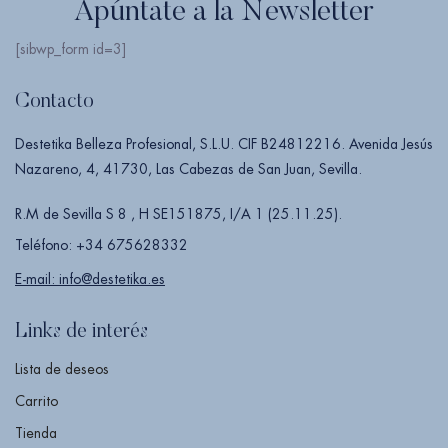
Apúntate a la Newsletter
[sibwp_form id=3]
Contacto
Destetika Belleza Profesional, S.L.U. CIF B24812216. Avenida Jesús
Nazareno, 4, 41730, Las Cabezas de San Juan, Sevilla.
R.M de Sevilla S 8 , H SE151875, I/A 1 (25.11.25).
Teléfono: +34 675628332
E-mail: info@destetika.es
Links de interés
Lista de deseos
Carrito
Tienda