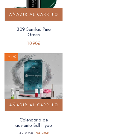
AÑADIR AL CARRITO
309 Semilac Pine
Green
10.90
€
-21 %
AÑADIR AL CARRITO
Calendario de
adviento Bell Hypo
44.80
€
35.45
€