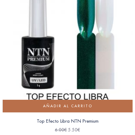
AÑADIR AL CARRITO
Top Efecto Libra NTN Premium
6.00
€
5.50
€