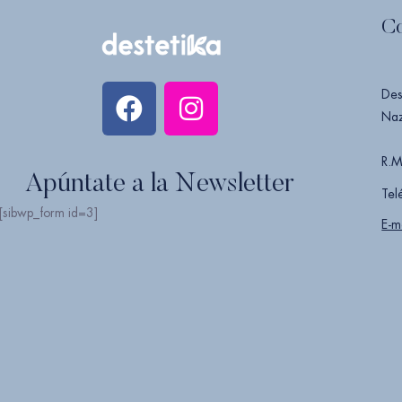
C
Des
Naz
R.M
Apúntate a la Newsletter
Tel
[sibwp_form id=3]
E-m