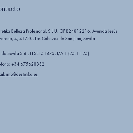
ontacto
tetika Belleza Profesional, S.L.U. CIF B24812216. Avenida Jesús
areno, 4, 41730, Las Cabezas de San Juan, Sevilla.
 de Sevilla S 8 , H SE151875, I/A 1 (25.11.25).
éfono: +34 675628332
ail: info@destetika.es