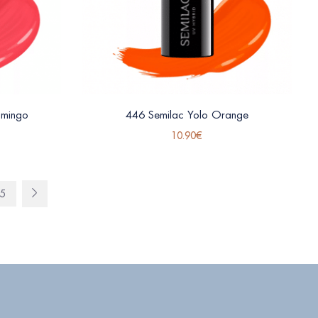
amingo
446 Semilac Yolo Orange
10.90
€
5