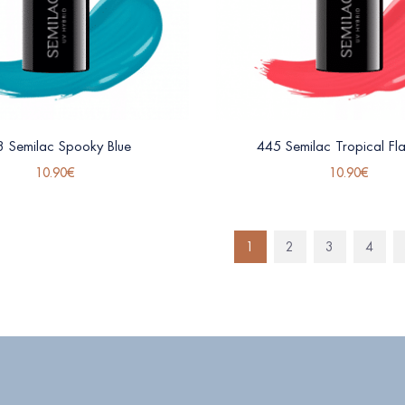
 Semilac Spooky Blue
445 Semilac Tropical Fl
10.90
€
10.90
€
1
2
3
4