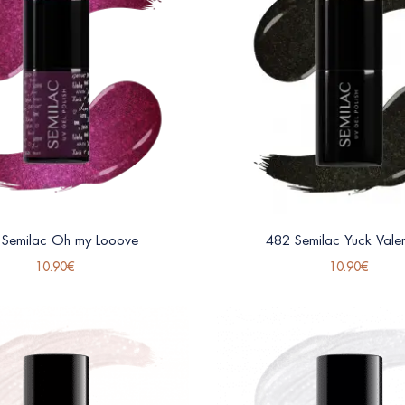
 Semilac Oh my Looove
482 Semilac Yuck Valen
10.90
€
10.90
€