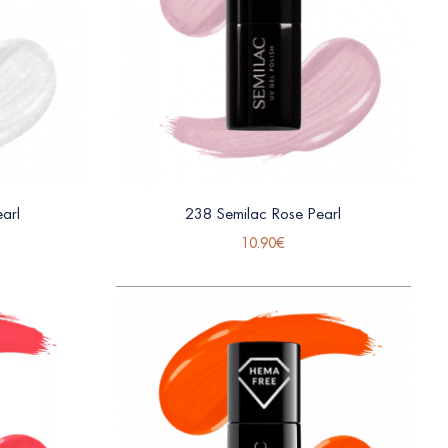
arl
238 Semilac Rose Pearl
10.90
€