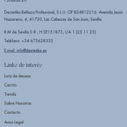
Contacto
Destetika Belleza Profesional, S.L.U. CIF B24812216. Avenida Jesús
Nazareno, 4, 41730, Las Cabezas de San Juan, Sevilla.
R.M de Sevilla S 8 , H SE151875, I/A 1 (25.11.25).
Teléfono: +34 675628332
E-mail: info@destetika.es
Links de interés
Lista de deseos
Carrito
Tienda
Sobre Nosotros
Contacto
Aviso Legal