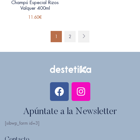
Champú Especial Rizos
Valquer 400ml
11.60
€
1
2
Apúntate a la Newsletter
[sibwp_form id=3]
Contacto