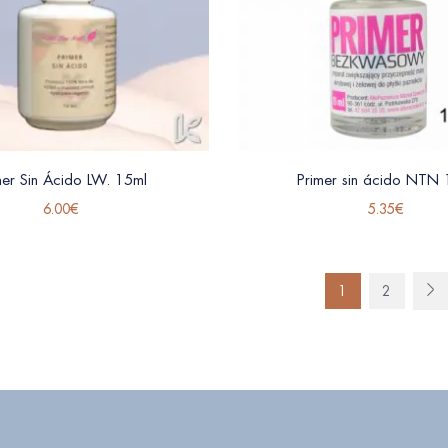
mer Sin Ácido LW. 15ml
Primer sin ácido NTN 
6.00
€
5.35
€
1
2