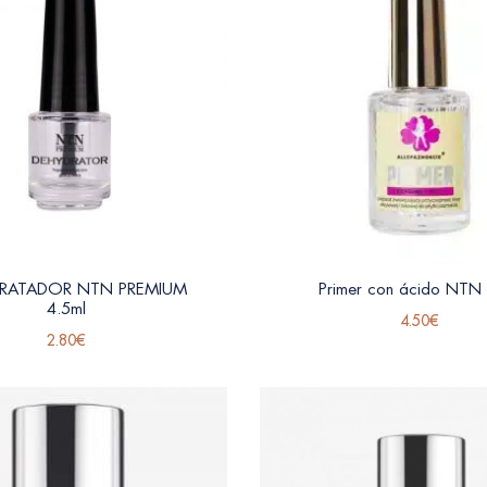
DRATADOR NTN PREMIUM
Primer con ácido NTN
4.5ml
4.50
€
2.80
€