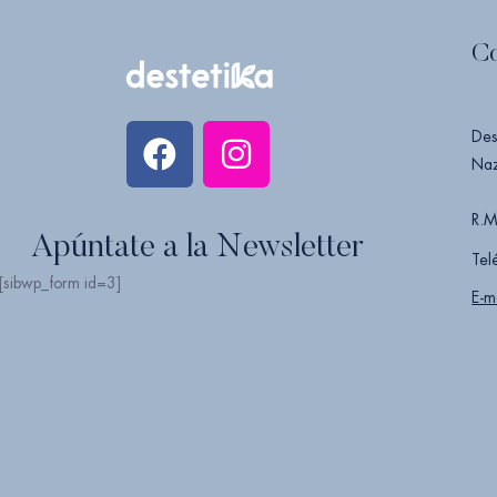
C
Des
Naz
R.M
Apúntate a la Newsletter
Tel
[sibwp_form id=3]
E-m