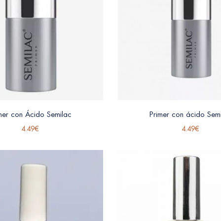
mer con Ácido Semilac
Primer con ácido Sem
4.49
€
4.49
€