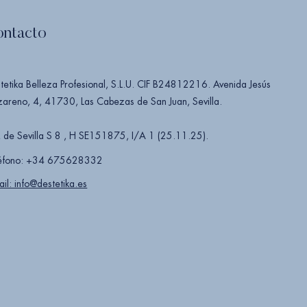
ontacto
tetika Belleza Profesional, S.L.U. CIF B24812216. Avenida Jesús
areno, 4, 41730, Las Cabezas de San Juan, Sevilla.
 de Sevilla S 8 , H SE151875, I/A 1 (25.11.25).
éfono: +34 675628332
ail: info@destetika.es