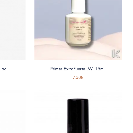
ilac
Primer ExtraFuerte LW. 15ml.
7.50
€