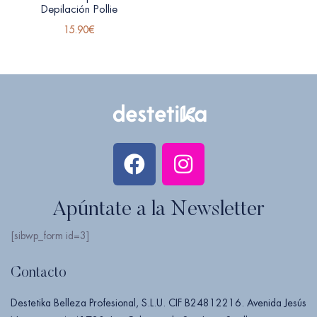
Depilación Pollie
15.90
€
Apúntate a la Newsletter
[sibwp_form id=3]
Contacto
Destetika Belleza Profesional, S.L.U. CIF B24812216. Avenida Jesús