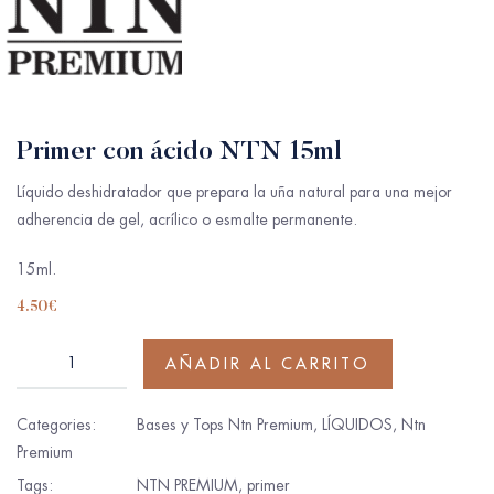
Primer con ácido NTN 15ml
Líquido deshidratador que prepara la uña natural para una mejor
adherencia de gel, acrílico o esmalte permanente.
15ml.
4.50
€
AÑADIR AL CARRITO
Categories:
Bases y Tops Ntn Premium
,
LÍQUIDOS
,
Ntn
Premium
Tags:
NTN PREMIUM
,
primer