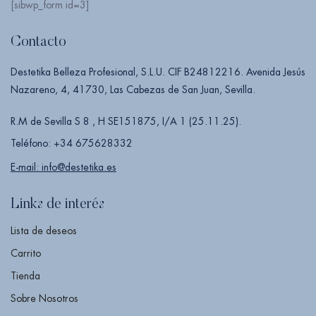
[sibwp_form id=3]
Contacto
Destetika Belleza Profesional, S.L.U. CIF B24812216. Avenida Jesús
Nazareno, 4, 41730, Las Cabezas de San Juan, Sevilla.
R.M de Sevilla S 8 , H SE151875, I/A 1 (25.11.25).
Teléfono: +34 675628332
E-mail: info@destetika.es
Links de interés
Lista de deseos
Carrito
Tienda
Sobre Nosotros