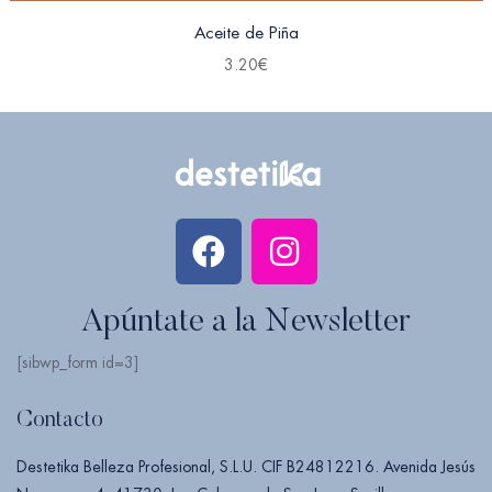
Aceite de Piña
3.20
€
Apúntate a la Newsletter
[sibwp_form id=3]
Contacto
Destetika Belleza Profesional, S.L.U. CIF B24812216. Avenida Jesús