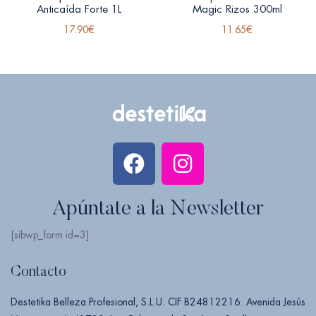
Anticaída Forte 1L
Magic Rizos 300ml
17.90
€
11.65
€
Apúntate a la Newsletter
[sibwp_form id=3]
Contacto
Destetika Belleza Profesional, S.L.U. CIF B24812216. Avenida Jesús