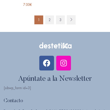
7.00
€
1
2
3
Apúntate a la Newsletter
[sibwp_form id=3]
Contacto