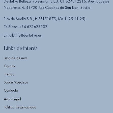
Destetika Belleza Profesional, S.L.U. CIF B24812216. Avenida Jesús
Nazareno, 4, 41730, Las Cabezas de San Juan, Sevilla.
R.M de Sevilla S 8 , H SE151875, I/A 1 (25.11.25).
Teléfono: +34 675628332
E-mail: info@destetika.es
Links de interés
Lista de deseos
Carrito
Tienda
Sobre Nosotros
Contacto
Aviso Legal
Política de privacidad