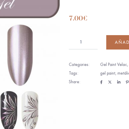
7.00
€
AÑAD
Categories:
Gel Paint Velac
Tags:
gel paint
,
metáli
Share: