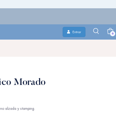
Entrar
0
lico Morado
no alzada y stamping.