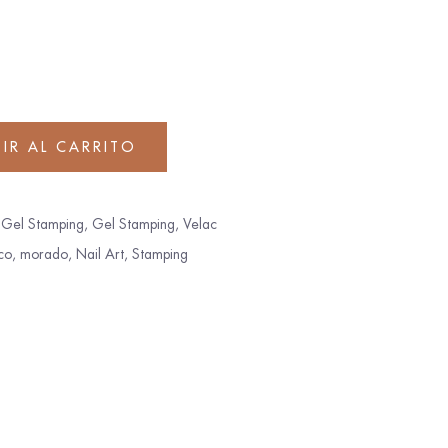
IR AL CARRITO
,
Gel Stamping
,
Gel Stamping
,
Velac
co
,
morado
,
Nail Art
,
Stamping