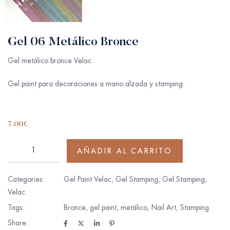
Gel 06 Metálico Bronce
Gel metálico bronce Velac.
Gel paint para decoraciones a mano alzada y stamping.
7.00
€
AÑADIR AL CARRITO
Categories:
Gel Paint Velac
,
Gel Stamping
,
Gel Stamping
,
Velac
Tags:
Bronce
,
gel paint
,
metálico
,
Nail Art
,
Stamping
Share: