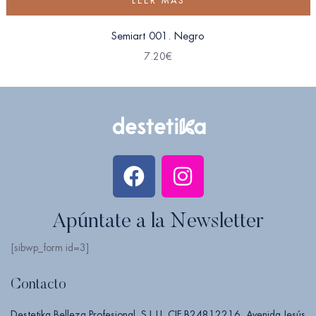
LEER MÁS
Semiart 001. Negro
7.20
€
Apúntate a la Newsletter
[sibwp_form id=3]
Contacto
Destetika Belleza Profesional, S.L.U. CIF B24812216. Avenida Jesús