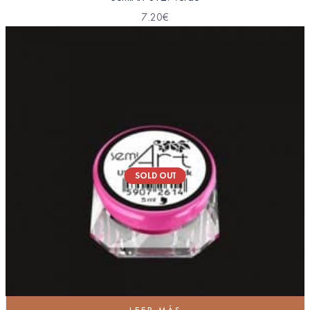
7.20
€
SOLD OUT