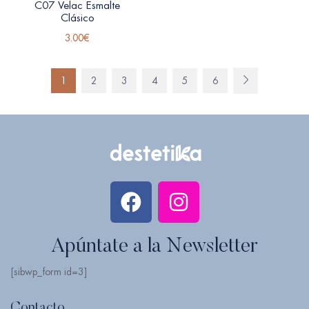
C07 Velac Esmalte
Clásico
3.00
€
1
2
3
4
5
6
Apúntate a la Newsletter
[sibwp_form id=3]
Contacto