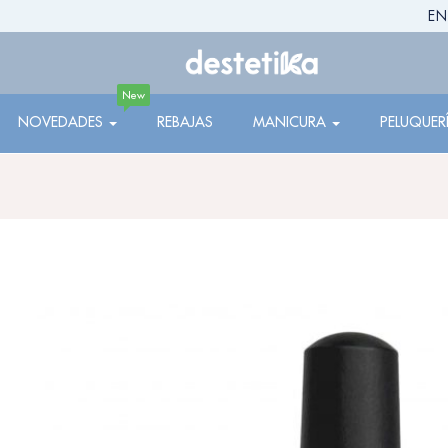
EN
New
NOVEDADES
REBAJAS
MANICURA
PELUQUER