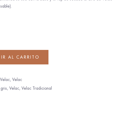
sable).
IR AL CARRITO
 Velac
,
Velac
,
gris
,
Velac
,
Velac Tradicional