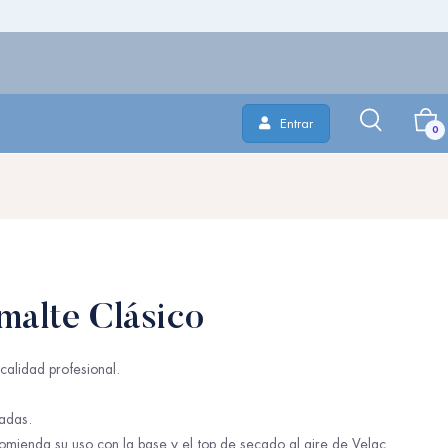
Entrar
0
malte Clásico
calidad profesional.
adas.
omienda su uso con la base y el top de secado al aire de Velac