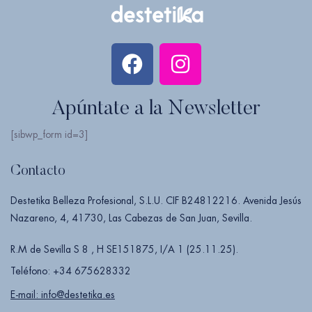
Apúntate a la Newsletter
[sibwp_form id=3]
Contacto
Destetika Belleza Profesional, S.L.U. CIF B24812216. Avenida Jesús
Nazareno, 4, 41730, Las Cabezas de San Juan, Sevilla.
R.M de Sevilla S 8 , H SE151875, I/A 1 (25.11.25).
Teléfono: +34 675628332
E-mail: info@destetika.es