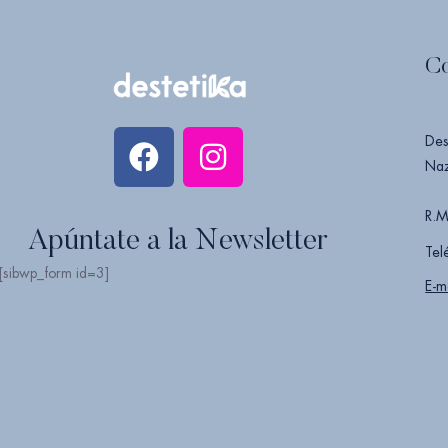
C
Des
Naz
R.M
Apúntate a la Newsletter
Tel
[sibwp_form id=3]
E-m