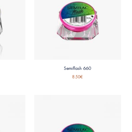
Semiflash 660
8.50
€