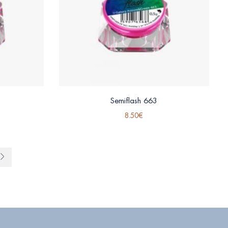
Semiflash 663
8.50
€