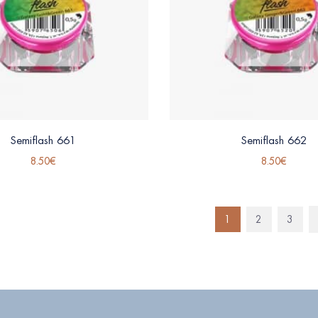
Semiflash 661
Semiflash 662
8.50
€
8.50
€
1
2
3