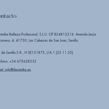
ontacto
tetika Belleza Profesional, S.L.U. CIF B24812216. Avenida Jesús
areno, 4, 41730, Las Cabezas de San Juan, Sevilla.
 de Sevilla S 8 , H SE151875, I/A 1 (25.11.25).
éfono: +34 675628332
ail: info@destetika.es