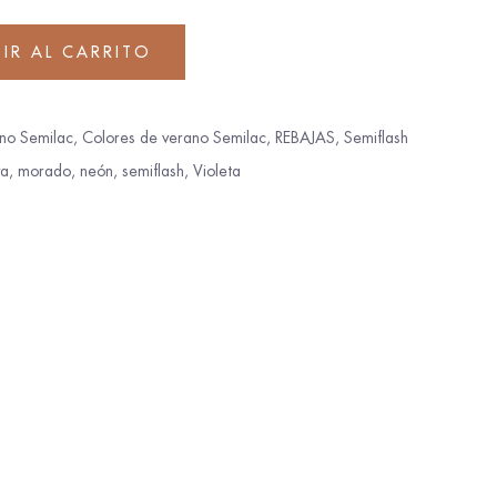
IR AL CARRITO
no Semilac
,
Colores de verano Semilac
,
REBAJAS
,
Semiflash
va
,
morado
,
neón
,
semiflash
,
Violeta