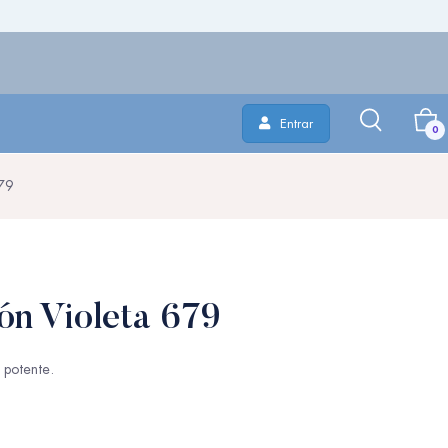
Entrar
0
679
ón Violeta 679
a potente.