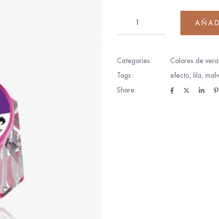
AÑAD
Categories:
Colores de vera
Tags:
efecto
,
lila
,
mal
Share: