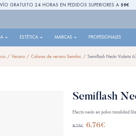
59€
VÍO GRATUITO 24 HORAS EN PEDIDOS SUPERIORES A
ÍA
ESTÉTICA
MARCAS
PROFESIONALES
icio
Verano
Colores de verano Semilac
Semiflash Neón Violeta 
Semiflash Ne
Efecto neón en polvo tonalidad lil
6.76
€
8.75
€