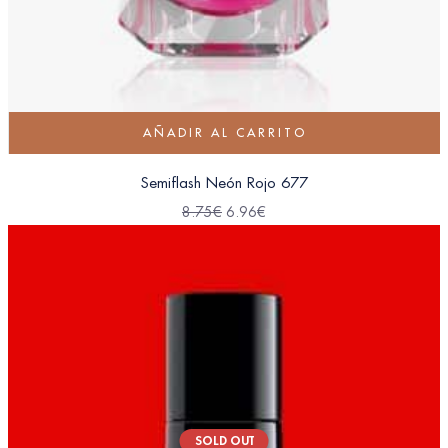
AÑADIR AL CARRITO
Semiflash Neón Rojo 677
8.75
€
6.96
€
SOLD OUT