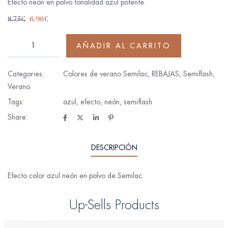
Efecto neón en polvo tonalidad azul potente.
8.75
€
6.96
€
AÑADIR AL CARRITO
Categories:
Colores de verano Semilac
,
REBAJAS
,
Semiflash
,
Verano
Tags:
azul
,
efecto
,
neón
,
semiflash
Share:
DESCRIPCIÓN
Efecto color azul neón en polvo de Semilac.
Up-Sells Products