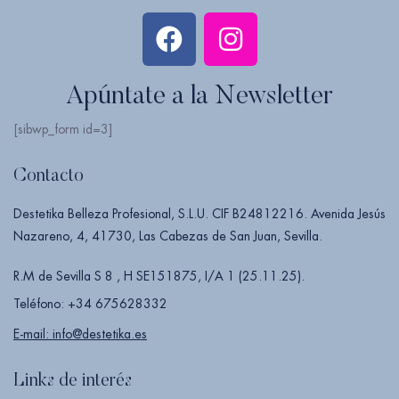
Apúntate a la Newsletter
[sibwp_form id=3]
Contacto
Destetika Belleza Profesional, S.L.U. CIF B24812216. Avenida Jesús
Nazareno, 4, 41730, Las Cabezas de San Juan, Sevilla.
R.M de Sevilla S 8 , H SE151875, I/A 1 (25.11.25).
Teléfono: +34 675628332
E-mail: info@destetika.es
Links de interés