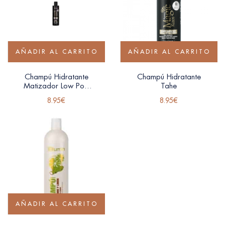
AÑADIR AL CARRITO
AÑADIR AL CARRITO
Champú Hidratante
Champú Hidratante
Matizador Low Poo
Tahe
Magic Rizos Tahe
8.95
€
8.95
€
300ml
AÑADIR AL CARRITO