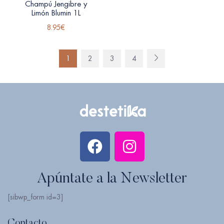
Champú Jengibre y
Limón Blumin 1L
8.95
€
1
2
3
4
Apúntate a la Newsletter
[sibwp_form id=3]
Contacto