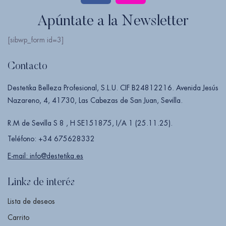
Apúntate a la Newsletter
[sibwp_form id=3]
Contacto
Destetika Belleza Profesional, S.L.U. CIF B24812216. Avenida Jesús
Nazareno, 4, 41730, Las Cabezas de San Juan, Sevilla.
R.M de Sevilla S 8 , H SE151875, I/A 1 (25.11.25).
Teléfono: +34 675628332
E-mail: info@destetika.es
Links de interés
Lista de deseos
Carrito