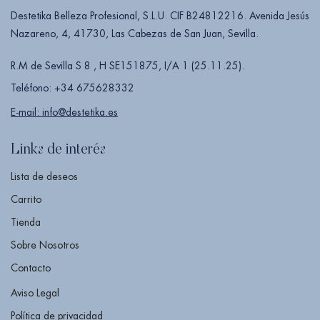
Destetika Belleza Profesional, S.L.U. CIF B24812216. Avenida Jesús
Nazareno, 4, 41730, Las Cabezas de San Juan, Sevilla.
R.M de Sevilla S 8 , H SE151875, I/A 1 (25.11.25).
Teléfono: +34 675628332
E-mail: info@destetika.es
Links de interés
Lista de deseos
Carrito
Tienda
Sobre Nosotros
Contacto
Aviso Legal
Política de privacidad