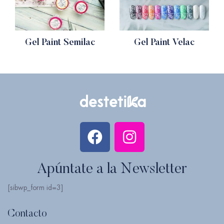
Gel Paint Semilac
Gel Paint Velac
Apúntate a la Newsletter
[sibwp_form id=3]
Contacto