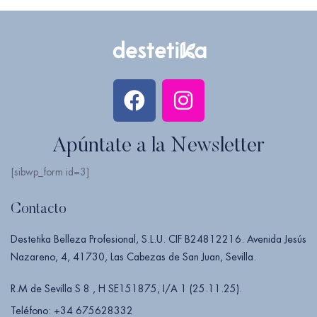
Apúntate a la Newsletter
[sibwp_form id=3]
Contacto
Destetika Belleza Profesional, S.L.U. CIF B24812216. Avenida Jesús
Nazareno, 4, 41730, Las Cabezas de San Juan, Sevilla.
R.M de Sevilla S 8 , H SE151875, I/A 1 (25.11.25).
Teléfono: +34 675628332