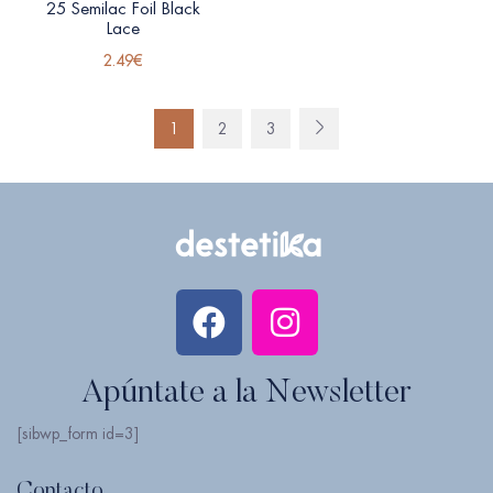
25 Semilac Foil Black
Lace
2.49
€
1
2
3
Apúntate a la Newsletter
[sibwp_form id=3]
Contacto