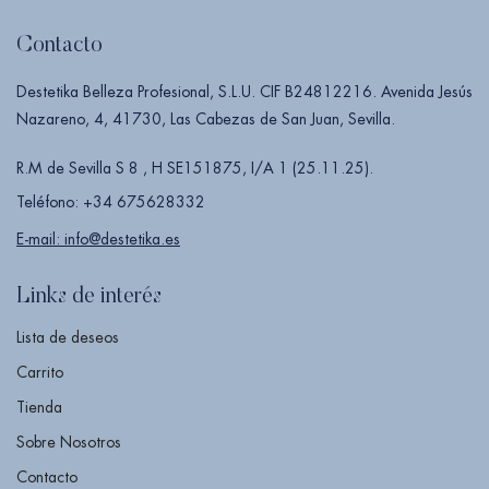
Contacto
Destetika Belleza Profesional, S.L.U. CIF B24812216. Avenida Jesús
Nazareno, 4, 41730, Las Cabezas de San Juan, Sevilla.
R.M de Sevilla S 8 , H SE151875, I/A 1 (25.11.25).
Teléfono: +34 675628332
E-mail: info@destetika.es
Links de interés
Lista de deseos
Carrito
Tienda
Sobre Nosotros
Contacto