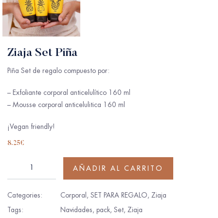
Ziaja Set Piña
Piña Set de regalo compuesto por:
– Exfoliante corporal anticelulítico 160 ml
– Mousse corporal anticelulitica 160 ml
¡Vegan friendly!
8.25
€
AÑADIR AL CARRITO
Categories:
Corporal
,
SET PARA REGALO
,
Ziaja
Tags:
Navidades
,
pack
,
Set
,
Ziaja