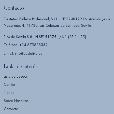
Contacto
Destetika Belleza Profesional, S.L.U. CIF B24812216. Avenida Jesús
Nazareno, 4, 41730, Las Cabezas de San Juan, Sevilla.
R.M de Sevilla S 8 , H SE151875, I/A 1 (25.11.25).
Teléfono: +34 675628332
E-mail: info@destetika.es
Links de interés
Lista de deseos
Carrito
Tienda
Sobre Nosotros
Contacto