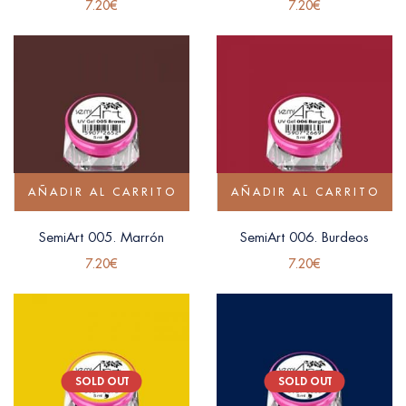
7.20
€
7.20
€
AÑADIR AL CARRITO
AÑADIR AL CARRITO
SemiArt 005. Marrón
SemiArt 006. Burdeos
7.20
€
7.20
€
SOLD OUT
SOLD OUT