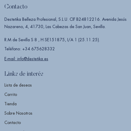
Contacto
Destetika Belleza Profesional, S.L.U. CIF B24812216. Avenida Jesús
Nazareno, 4, 41730, Las Cabezas de San Juan, Sevilla.
R.M de Sevilla S 8 , H SE151875, I/A 1 (25.11.25).
Teléfono: +34 675628332
E-mail: info@destetika.es
Links de interés
Lista de deseos
Carrito
Tienda
Sobre Nosotros
Contacto