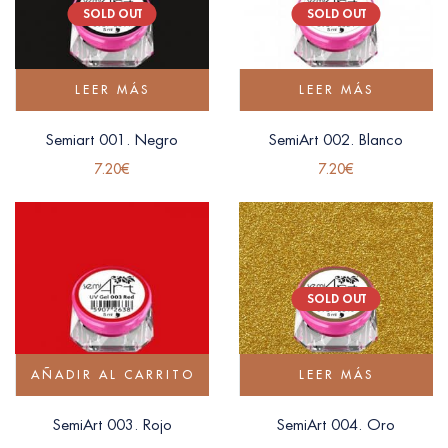
SOLD OUT
SOLD OUT
LEER MÁS
LEER MÁS
Semiart 001. Negro
SemiArt 002. Blanco
7.20
€
7.20
€
SOLD OUT
AÑADIR AL CARRITO
LEER MÁS
SemiArt 003. Rojo
SemiArt 004. Oro