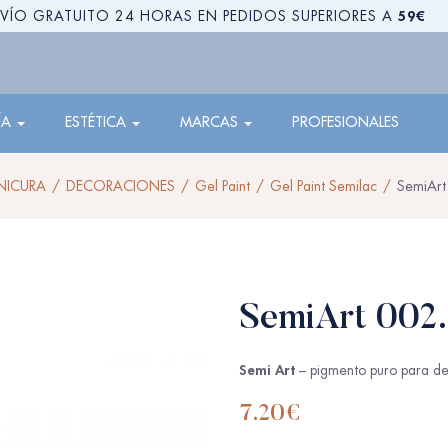
59€
VÍO GRATUITO 24 HORAS EN PEDIDOS SUPERIORES A
ÍA
ESTÉTICA
MARCAS
PROFESIONALES
NICURA
DECORACIONES
Gel Paint
Gel Paint Semilac
SemiArt
SemiArt 002.
Semi Art
– pigmento puro para de
7.20
€