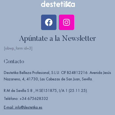
Apúntate a la Newsletter
[sibwp_form id=3]
Contacto
Destetika Belleza Profesional, S.L.U. CIF B24812216. Avenida Jesús
Nazareno, 4, 41730, Las Cabezas de San Juan, Sevilla.
R.M de Sevilla S 8 , H SE151875, I/A 1 (25.11.25).
Teléfono: +34 675628332
E-mail: info@destetika.es