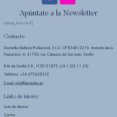
Apúntate a la Newsletter
[sibwp_form id=3]
Contacto
Destetika Belleza Profesional, S.L.U. CIF B24812216. Avenida Jesús
Nazareno, 4, 41730, Las Cabezas de San Juan, Sevilla.
R.M de Sevilla S 8 , H SE151875, I/A 1 (25.11.25).
Teléfono: +34 675628332
E-mail: info@destetika.es
Links de interés
Lista de deseos
Carrito