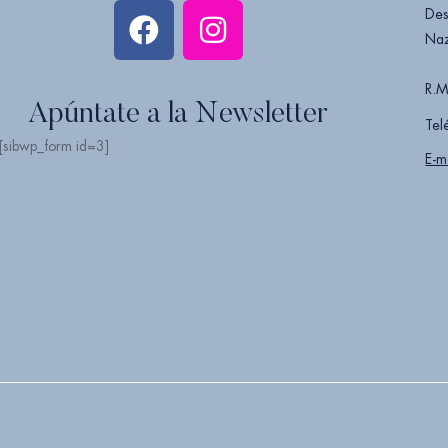
Des
Naz
R.M
Apúntate a la Newsletter
Tel
[sibwp_form id=3]
E-m