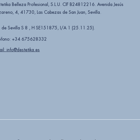
tetika Belleza Profesional, S.L.U. CIF B24812216. Avenida Jesús
areno, 4, 41730, Las Cabezas de San Juan, Sevilla.
 de Sevilla S 8 , H SE151875, I/A 1 (25.11.25).
éfono: +34 675628332
ail: info@destetika.es