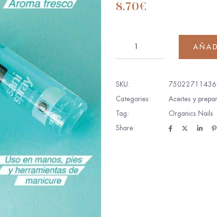
8.70
€
AÑAD
SKU:
75022711436
Categories:
Aceites y prepar
Tag:
Organics Nails
Share: