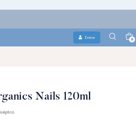
Entrar
0
rganics Nails 120ml
iséptico.