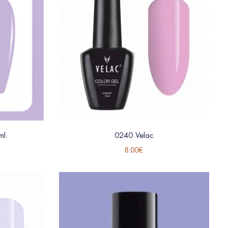
l.
0240 Velac
8.00
€