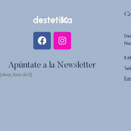
C
Des
Naz
R.M
Apúntate a la Newsletter
Tel
[sibwp_form id=3]
E-m