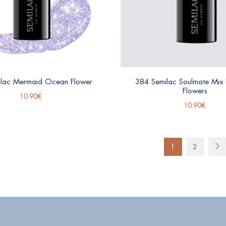
ilac Mermaid Ocean Flower
384 Semilac Soulmate Mix 
Flowers
10.90
€
10.90
€
1
2