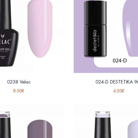
0238 Velac
024-D DESTETIKA 9m
8.00
€
6.50
€