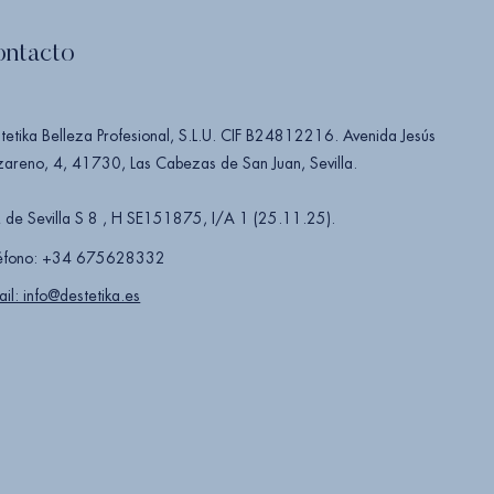
ontacto
tetika Belleza Profesional, S.L.U. CIF B24812216. Avenida Jesús
areno, 4, 41730, Las Cabezas de San Juan, Sevilla.
 de Sevilla S 8 , H SE151875, I/A 1 (25.11.25).
éfono: +34 675628332
ail: info@destetika.es