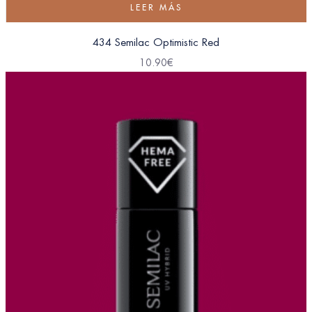
LEER MÁS
434 Semilac Optimistic Red
10.90
€