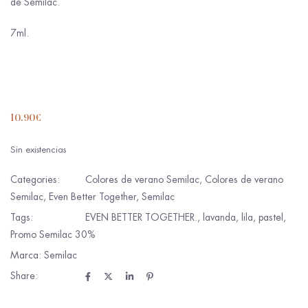
de Semilac.
7ml.
10.90
€
Sin existencias
Categories:
Colores de verano Semilac
,
Colores de verano
Semilac
,
Even Better Together
,
Semilac
Tags:
EVEN BETTER TOGETHER.
,
lavanda
,
lila
,
pastel
,
Promo Semilac 30%
Marca:
Semilac
Share: