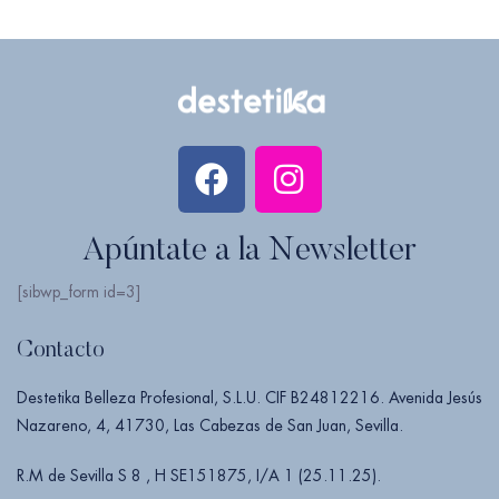
Apúntate a la Newsletter
[sibwp_form id=3]
Contacto
Destetika Belleza Profesional, S.L.U. CIF B24812216. Avenida Jesús
Nazareno, 4, 41730, Las Cabezas de San Juan, Sevilla.
R.M de Sevilla S 8 , H SE151875, I/A 1 (25.11.25).