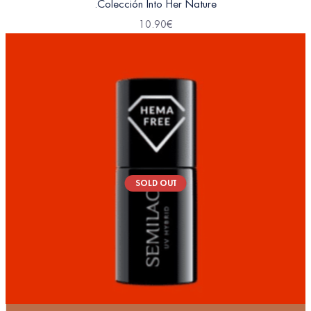
.Colección Into Her Nature
10.90
€
SOLD OUT