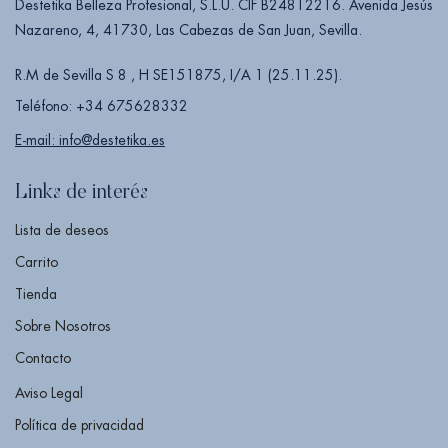
Destetika Belleza Profesional, S.L.U. CIF B24812216. Avenida Jesús
Nazareno, 4, 41730, Las Cabezas de San Juan, Sevilla.
R.M de Sevilla S 8 , H SE151875, I/A 1 (25.11.25).
Teléfono: +34 675628332
E-mail: info@destetika.es
Links de interés
Lista de deseos
Carrito
Tienda
Sobre Nosotros
Contacto
Aviso Legal
Política de privacidad