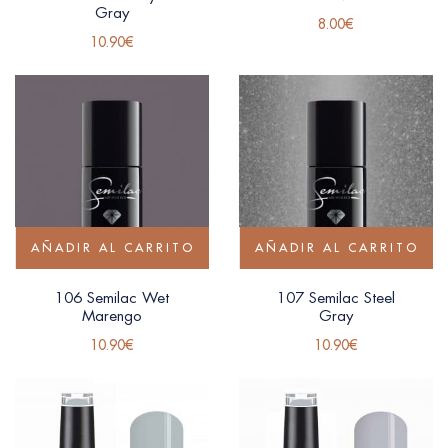
Gray
8.00
€
10.90
€
AÑADIR AL CARRITO
AÑADIR AL CARRITO
106 Semilac Wet
107 Semilac Steel
Marengo
Gray
10.90
€
10.90
€