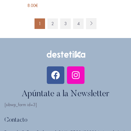
8.00
€
1
2
3
4
Apúntate a la Newsletter
[sibwp_form id=3]
Contacto