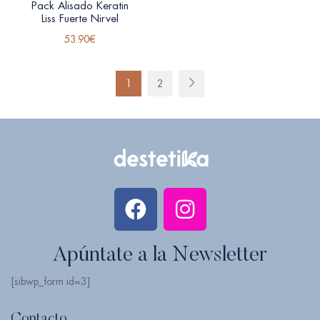
Pack Alisado Keratin
Liss Fuerte Nirvel
53.90
€
1
2
Apúntate a la Newsletter
[sibwp_form id=3]
Contacto