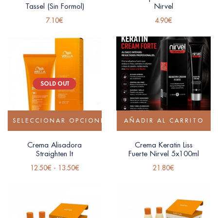
Tassel (Sin Formol)
Nirvel
7.10
€
4.90
€
SOLD OUT
SELECCIONAR OPCIONES
AÑADIR AL CARRITO
Crema Alisadora
Crema Keratin Liss
Straighten It
Fuerte Nirvel 5x100ml
12.50
€
-
13.50
€
21.80
€