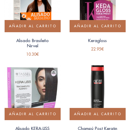
AÑADIR AL CARRITO
AÑADIR AL CARRITO
Alisado Brasileño
Keragloss
Nirvel
22.95
€
10.30
€
AÑADIR AL CARRITO
AÑADIR AL CARRITO
Alisado KERA-LISS
Champú Post Keratin