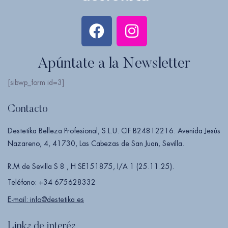
Apúntate a la Newsletter
[sibwp_form id=3]
Contacto
Destetika Belleza Profesional, S.L.U. CIF B24812216. Avenida Jesús
Nazareno, 4, 41730, Las Cabezas de San Juan, Sevilla.
R.M de Sevilla S 8 , H SE151875, I/A 1 (25.11.25).
Teléfono: +34 675628332
E-mail: info@destetika.es
Links de interés