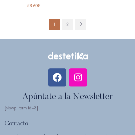
58.60
€
1
2
Apúntate a la Newsletter
[sibwp_form id=3]
Contacto