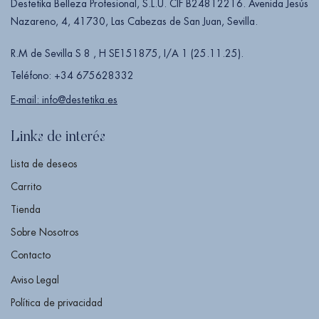
Destetika Belleza Profesional, S.L.U. CIF B24812216. Avenida Jesús
Nazareno, 4, 41730, Las Cabezas de San Juan, Sevilla.
R.M de Sevilla S 8 , H SE151875, I/A 1 (25.11.25).
Teléfono: +34 675628332
E-mail: info@destetika.es
Links de interés
Lista de deseos
Carrito
Tienda
Sobre Nosotros
Contacto
Aviso Legal
Política de privacidad