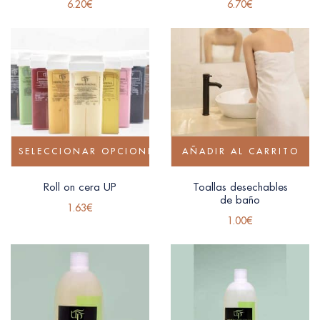
6.20
€
6.70
€
SELECCIONAR OPCIONES
AÑADIR AL CARRITO
Roll on cera UP
Toallas desechables
de baño
1.63
€
1.00
€