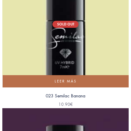
SOLD OUT
LEER MÁS
023 Semilac Banana
10.90
€