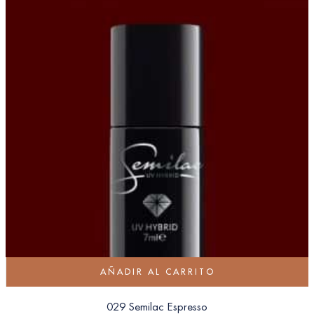
AÑADIR AL CARRITO
029 Semilac Espresso