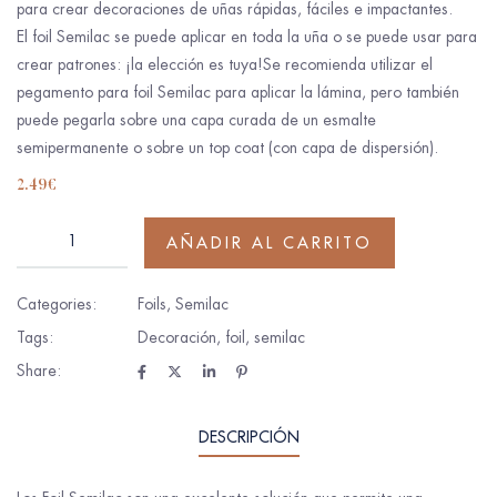
para crear decoraciones de uñas rápidas, fáciles e impactantes.
El foil Semilac se puede aplicar en toda la uña o se puede usar para
crear patrones: ¡la elección es tuya!Se recomienda utilizar el
pegamento para foil Semilac para aplicar la lámina, pero también
puede pegarla sobre una capa curada de un esmalte
semipermanente o sobre un top coat (con capa de dispersión).
2.49
€
AÑADIR AL CARRITO
Categories:
Foils
,
Semilac
Tags:
Decoración
,
foil
,
semilac
Share:
DESCRIPCIÓN