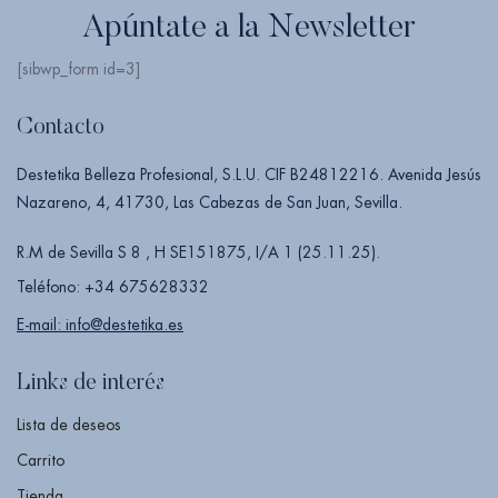
Apúntate a la Newsletter
[sibwp_form id=3]
Contacto
Destetika Belleza Profesional, S.L.U. CIF B24812216. Avenida Jesús
Nazareno, 4, 41730, Las Cabezas de San Juan, Sevilla.
R.M de Sevilla S 8 , H SE151875, I/A 1 (25.11.25).
Teléfono: +34 675628332
E-mail: info@destetika.es
Links de interés
Lista de deseos
Carrito
Tienda