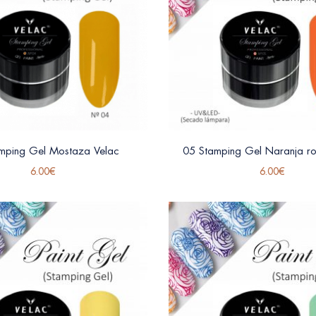
mping Gel Mostaza Velac
05 Stamping Gel Naranja ro
6.00
€
6.00
€