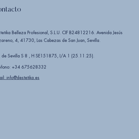
ontacto
tetika Belleza Profesional, S.L.U. CIF B24812216. Avenida Jesús
areno, 4, 41730, Las Cabezas de San Juan, Sevilla.
 de Sevilla S 8 , H SE151875, I/A 1 (25.11.25).
éfono: +34 675628332
ail: info@destetika.es