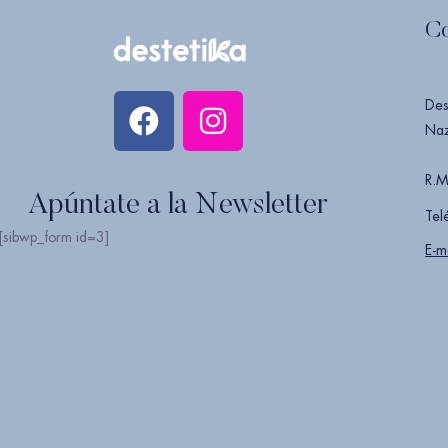
C
Des
Naz
R.M
Apúntate a la Newsletter
Tel
[sibwp_form id=3]
E-m