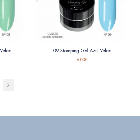
 Velac
09 Stamping Gel Azul Velac
6.00
€