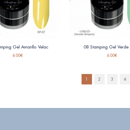
mping Gel Amarillo Velac
08 Stamping Gel Verde
6.00
€
6.00
€
1
2
3
4