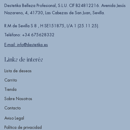
Destetika Belleza Profesional, S.L.U. CIF B24812216. Avenida Jesús
Nazareno, 4, 41730, Las Cabezas de San Juan, Sevilla.
R.M de Sevilla S 8 , H SE151875, I/A 1 (25.11.25).
Teléfono: +34 675628332
E-mail: info@destetika.es
Links de interés
Lista de deseos
Carrito
Tienda
Sobre Nosotros
Contacto
Aviso Legal
Política de privacidad