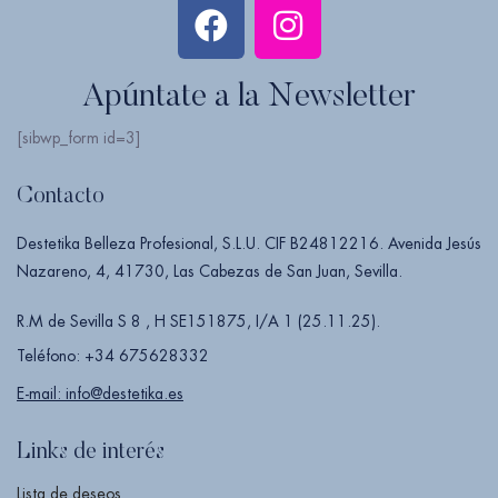
Apúntate a la Newsletter
[sibwp_form id=3]
Contacto
Destetika Belleza Profesional, S.L.U. CIF B24812216. Avenida Jesús
Nazareno, 4, 41730, Las Cabezas de San Juan, Sevilla.
R.M de Sevilla S 8 , H SE151875, I/A 1 (25.11.25).
Teléfono: +34 675628332
E-mail: info@destetika.es
Links de interés
Lista de deseos