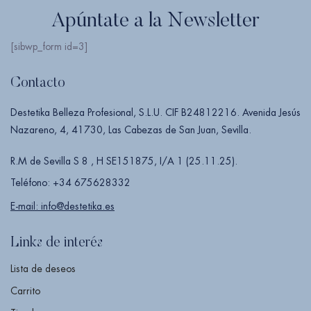
Apúntate a la Newsletter
[sibwp_form id=3]
Contacto
Destetika Belleza Profesional, S.L.U. CIF B24812216. Avenida Jesús
Nazareno, 4, 41730, Las Cabezas de San Juan, Sevilla.
R.M de Sevilla S 8 , H SE151875, I/A 1 (25.11.25).
Teléfono: +34 675628332
E-mail: info@destetika.es
Links de interés
Lista de deseos
Carrito