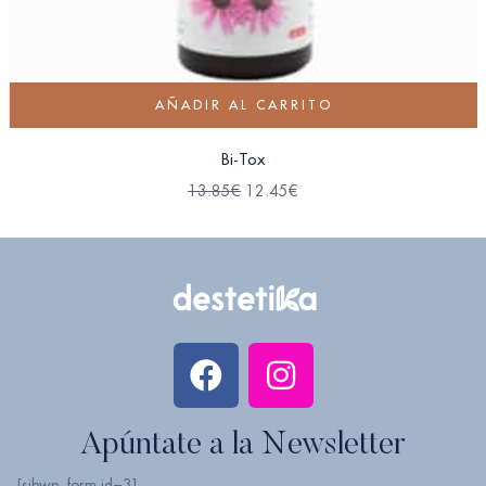
AÑADIR AL CARRITO
Bi-Tox
13.85
€
12.45
€
Apúntate a la Newsletter
[sibwp_form id=3]